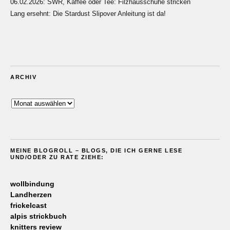
06.02.2026: SWR, Kaffee oder Tee: Filzhausschuhe stricken
Lang ersehnt: Die Stardust Slipover Anleitung ist da!
ARCHIV
Archiv
MEINE BLOGROLL – BLOGS, DIE ICH GERNE LESE
UND/ODER ZU RATE ZIEHE:
wollbindung
Landherzen
frickelcast
alpis strickbuch
knitters review