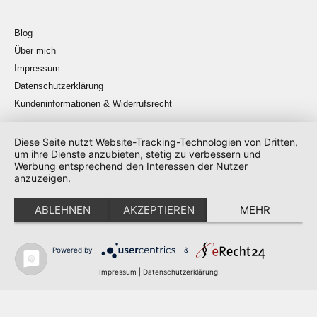
Blog
Über mich
Impressum
Datenschutzerklärung
Kundeninformationen & Widerrufsrecht
Diese Seite nutzt Website-Tracking-Technologien von Dritten,
um ihre Dienste anzubieten, stetig zu verbessern und
Werbung entsprechend den Interessen der Nutzer
anzuzeigen.
strickt, häkelt, näht … überall, auch im TV
ABLEHNEN
AKZEPTIEREN
MEHR
Copyright © 2026
Tanja Steinbach
Powered by
&
Konzept & Umsetzung
huck.one
Impressum
|
Datenschutzerklärung