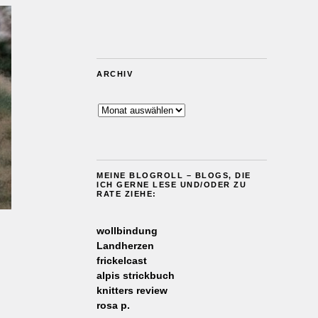
ARCHIV
Archiv
MEINE BLOGROLL – BLOGS, DIE
ICH GERNE LESE UND/ODER ZU
RATE ZIEHE:
wollbindung
Landherzen
frickelcast
alpis strickbuch
knitters review
rosa p.