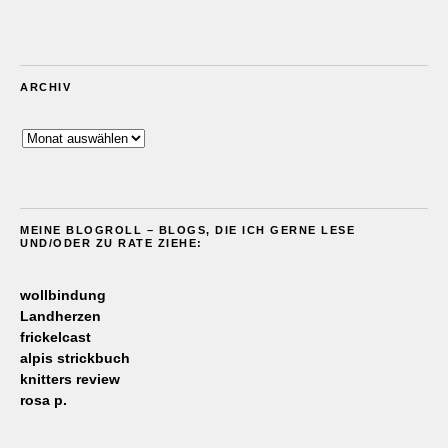
ARCHIV
Archiv
MEINE BLOGROLL – BLOGS, DIE ICH GERNE LESE
UND/ODER ZU RATE ZIEHE:
wollbindung
Landherzen
frickelcast
alpis strickbuch
knitters review
rosa p.