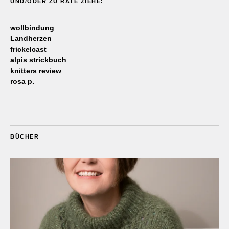
UND/ODER ZU RATE ZIEHE:
wollbindung
Landherzen
frickelcast
alpis strickbuch
knitters review
rosa p.
BÜCHER