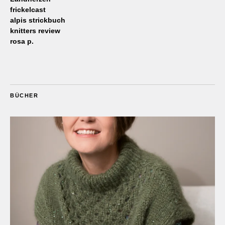
frickelcast
alpis strickbuch
knitters review
rosa p.
BÜCHER