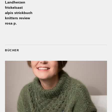
Landherzen
frickelcast
alpis strickbuch
knitters review
rosa p.
BÜCHER