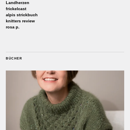
Landherzen
frickelcast
alpis strickbuch
knitters review
rosa p.
BÜCHER