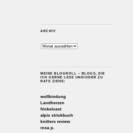
ARCHIV
Archiv
MEINE BLOGROLL – BLOGS, DIE
ICH GERNE LESE UND/ODER ZU
RATE ZIEHE:
wollbindung
Landherzen
frickelcast
alpis strickbuch
knitters review
rosa p.