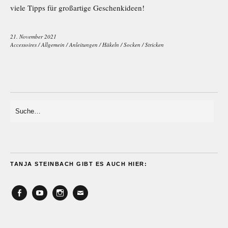
viele Tipps für großartige Geschenkideen!
21. November 2021
Accessoires
/
Allgemein
/
Anleitungen
/
Häkeln
/
Socken
/
Stricken
TANJA STEINBACH GIBT ES AUCH HIER:
Facebook
YouTube
Instagram
Email