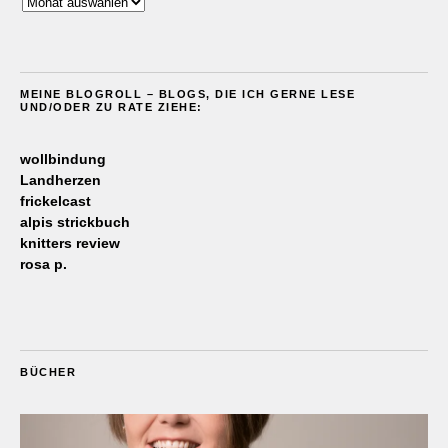
Archiv
MEINE BLOGROLL – BLOGS, DIE ICH GERNE LESE
UND/ODER ZU RATE ZIEHE:
wollbindung
Landherzen
frickelcast
alpis strickbuch
knitters review
rosa p.
BÜCHER