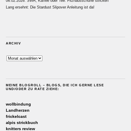
06.02.2026: SWR, Kaffee oder Tee: Filzhausschuhe stricken
Lang ersehnt: Die Stardust Slipover Anleitung ist da!
ARCHIV
Archiv
MEINE BLOGROLL – BLOGS, DIE ICH GERNE LESE
UND/ODER ZU RATE ZIEHE:
wollbindung
Landherzen
frickelcast
alpis strickbuch
knitters review