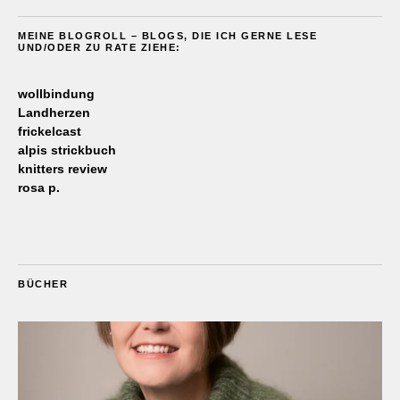
MEINE BLOGROLL – BLOGS, DIE ICH GERNE LESE
UND/ODER ZU RATE ZIEHE:
wollbindung
Landherzen
frickelcast
alpis strickbuch
knitters review
rosa p.
BÜCHER