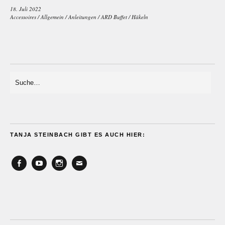
18. Juli 2022
Accessoires
/
Allgemein
/
Anleitungen
/
ARD Buffet
/
Häkeln
TANJA STEINBACH GIBT ES AUCH HIER:
Facebook
YouTube
Instagram
Email