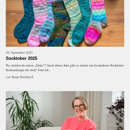
30. September 2025
Socktober 2025
Na, strickst du schon „Grün“? Auch dieses Jahr gibt es wieder ein kostenloses Socktober
Sockendesign für dich! Und ich...
von
Tanja Steinbach