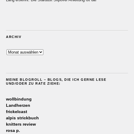
ARCHIV
Archiv
MEINE BLOGROLL – BLOGS, DIE ICH GERNE LESE
UND/ODER ZU RATE ZIEHE:
wollbindung
Landherzen
frickelcast
alpis strickbuch
knitters review
rosa p.