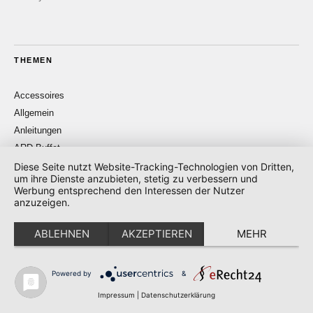
THEMEN
Accessoires
Allgemein
Anleitungen
ARD Buffet
Häkeln
Diese Seite nutzt Website-Tracking-Technologien von Dritten,
um ihre Dienste anzubieten, stetig zu verbessern und
Home
Werbung entsprechend den Interessen der Nutzer
Stricken
anzuzeigen.
Socken
ABLEHNEN
AKZEPTIEREN
MEHR
SWR Kaffee oder Tee
Powered by
&
Impressum
|
Datenschutzerklärung