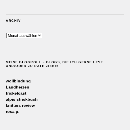
ARCHIV
Archiv
MEINE BLOGROLL – BLOGS, DIE ICH GERNE LESE
UND/ODER ZU RATE ZIEHE:
wollbindung
Landherzen
frickelcast
alpis strickbuch
knitters review
rosa p.