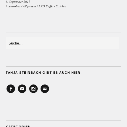
3. September 2017
Accessoires
/
Allgemein
/
ARD Buffet
/
Stricken
TANJA STEINBACH GIBT ES AUCH HIER:
Facebook
YouTube
Instagram
Email
KATEGORIEN