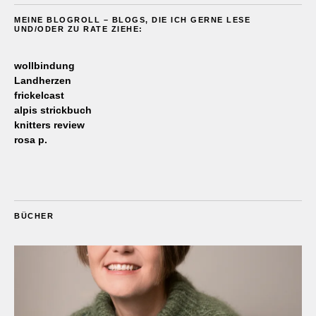
MEINE BLOGROLL – BLOGS, DIE ICH GERNE LESE
UND/ODER ZU RATE ZIEHE:
wollbindung
Landherzen
frickelcast
alpis strickbuch
knitters review
rosa p.
BÜCHER