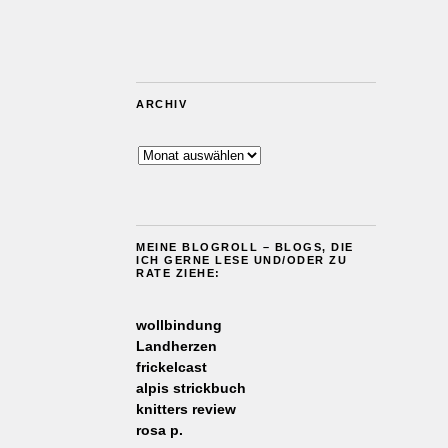
ARCHIV
Archiv
MEINE BLOGROLL – BLOGS, DIE
ICH GERNE LESE UND/ODER ZU
RATE ZIEHE:
wollbindung
Landherzen
frickelcast
alpis strickbuch
knitters review
rosa p.