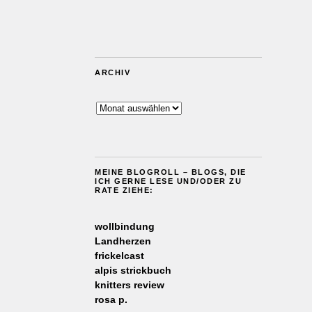
ARCHIV
Archiv
MEINE BLOGROLL – BLOGS, DIE
ICH GERNE LESE UND/ODER ZU
RATE ZIEHE:
wollbindung
Landherzen
frickelcast
alpis strickbuch
knitters review
rosa p.