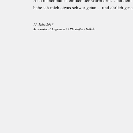
Also manchmal ist einfach der Wurm drin… mit dem
habe ich mich etwas schwer getan… und ehrlich ges
13. März 2017
Accessoires
/
Allgemein
/
ARD Buffet
/
Häkeln