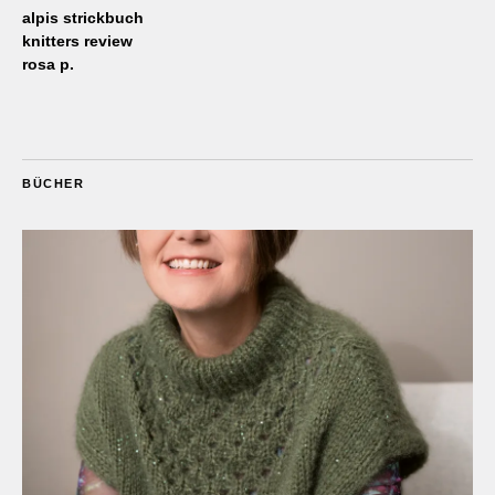
alpis strickbuch
knitters review
rosa p.
BÜCHER